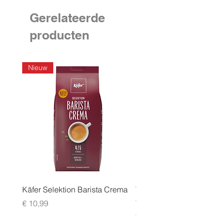
Gerelateerde
producten
Nieuw
Käfer Selektion Barista Crema
Tchibo Cafissimo Vollm
96 pack
Prijs
€ 10,99
Prijs
€ 24,99