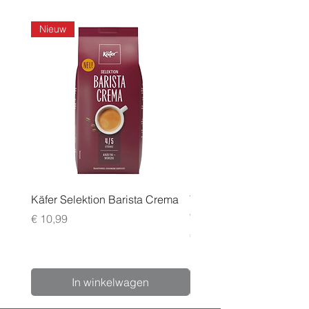
Nieuw
Käfer Selektion Barista Crema
Tchibo Cafissimo Vollm
96 pack
Prijs
€ 10,99
Prijs
€ 24,99
In winkelwagen