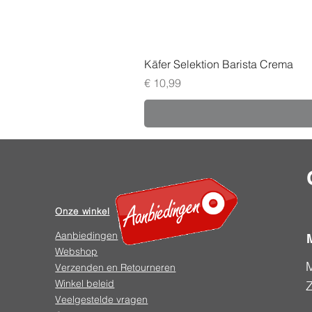
Käfer Selektion Barista Crema
Prijs
€ 10,99
Onze winkel
Aanbiedingen
Webshop
Verzenden en Retourneren
Winkel beleid
Veelgestelde vragen