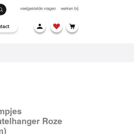
veelgestelde vragen
werken bij
tact
mpjes
utelhanger Roze
m)