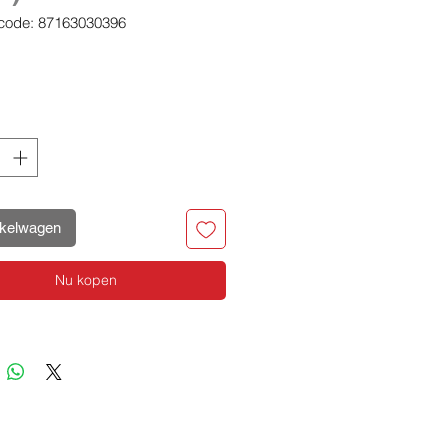
code: 87163030396
ijs
nkelwagen
Nu kopen