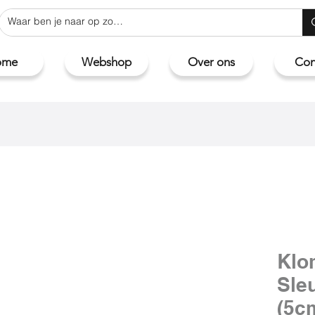
ome
Webshop
Over ons
Con
Klo
Sle
(5c