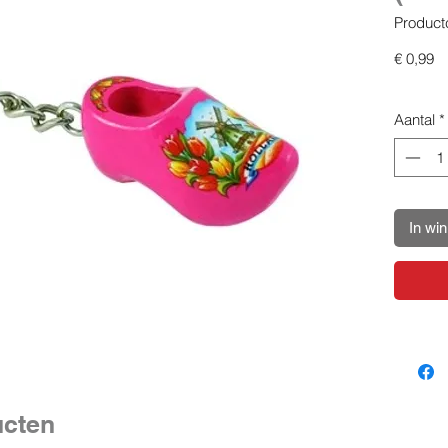
Product
Pr
€ 0,99
Aantal
*
In wi
ucten