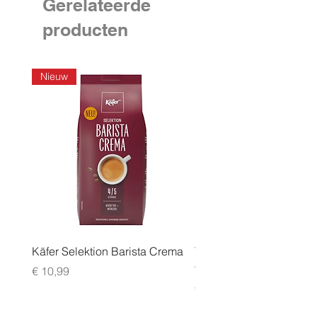
Gerelateerde
producten
Nieuw
Käfer Selektion Barista Crema
Tchibo Cafissimo Vollm
96 pack
Prijs
€ 10,99
Prijs
€ 24,99