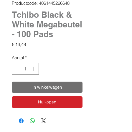
Productcode: 4061445266648
Tchibo Black &
White Megabeutel
- 100 Pads
Prijs
€ 13,49
Aantal
*
In winkelwagen
Nu kopen