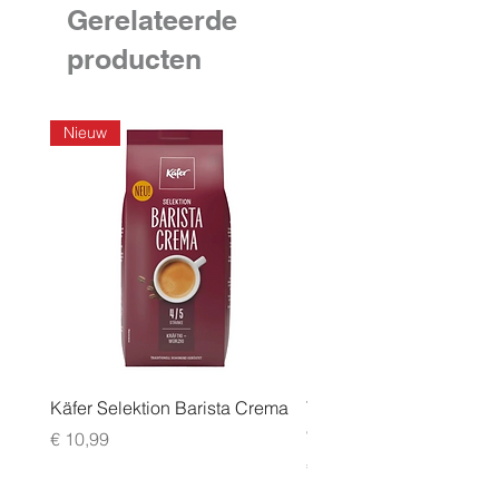
Gerelateerde
producten
Nieuw
Käfer Selektion Barista Crema
Tchibo Cafissimo Vollm
96 pack
Prijs
€ 10,99
Prijs
€ 24,99