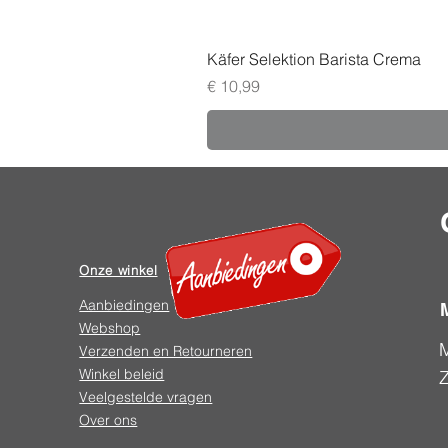
Käfer Selektion Barista Crema
Prijs
€ 10,99
Onze winkel
Aanbiedingen
Webshop
Verzenden en Retourneren
Winkel beleid
Veelgestelde vragen
Over ons