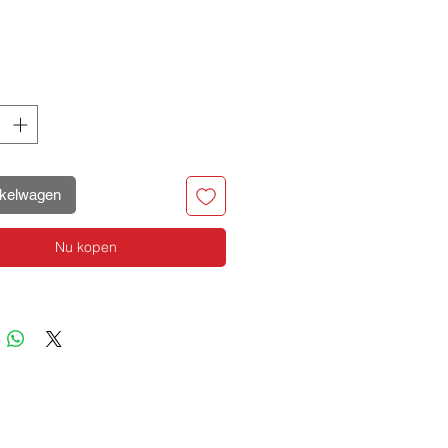
ijs
nkelwagen
Nu kopen