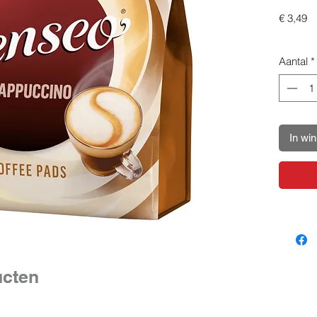
Pr
€ 3,49
Aantal
*
In wi
ucten