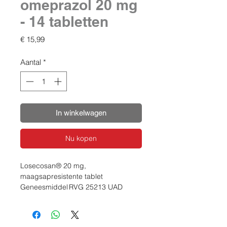
omeprazol 20 mg
- 14 tabletten
Prijs
€ 15,99
Aantal
*
In winkelwagen
Nu kopen
Losecosan® 20 mg,
maagsapresistente tablet
Geneesmiddel RVG 25213 UAD
Claims
Losecosan 10/20 maagsapresistente
tabletten bevatten het werkzame