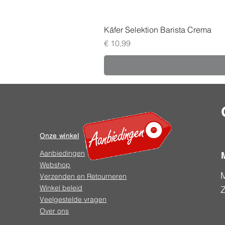
Käfer Selektion Barista Crema
Prijs
€ 10,99
Onze winkel
Aanbiedingen
Webshop
Verzenden en Retourneren
Winkel beleid
Veelgestelde vragen
Over ons