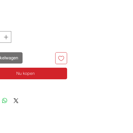
rijs
nkelwagen
Nu kopen