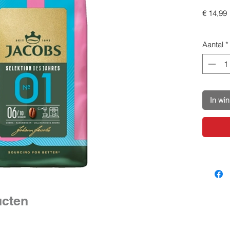
P
€ 14,99
Aantal
*
In wi
ucten