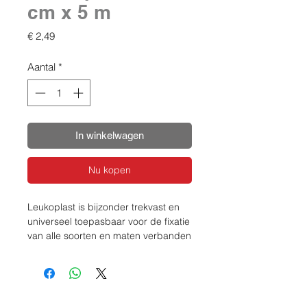
cm x 5 m
Prijs
€ 2,49
Aantal
*
In winkelwagen
Nu kopen
Leukoplast is bijzonder trekvast en
universeel toepasbaar voor de fixatie
van alle soorten en maten verbanden
bij patiënten met een normale huid.
De kleefmassa van Leukoplast is
door middel van een speciaal
procédé lucht- en