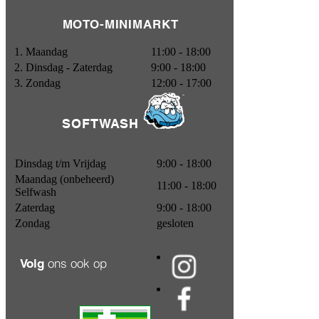
Käfer Selektion Barista Crema
MOTO-MINIMARKT
Prijs
€ 10,99
In winkelwagen
1. Maandag
11:00 - 18:00
2. Dinsdag - Zaterdag
9:00 - 18:00
3. Zondag
12:00 - 17:00
SOFTWASH
Dinsdag t/m Vrijdag
9:00 - 18:00
Maandag (onbeheerd)
11:00 - 18:00
Selfwash
Zaterdag
9:00 - 18:00
Zondag
gesloten
ons ook op
Volg