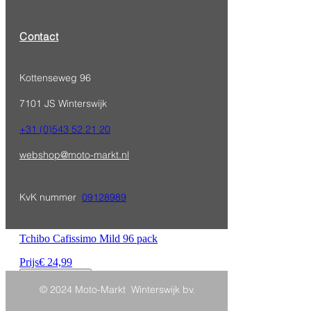
Contact
Kottenseweg 96
7101 JS Winterswijk
+31 (0)543 52 21 20
webshop@moto-markt.nl
KvK nummer
09128989
Tchibo Cafissimo Mild 96 pack
Prijs
€ 24,99
In winkelwagen
© 2024 Moto-Markt Winterswijk bv.