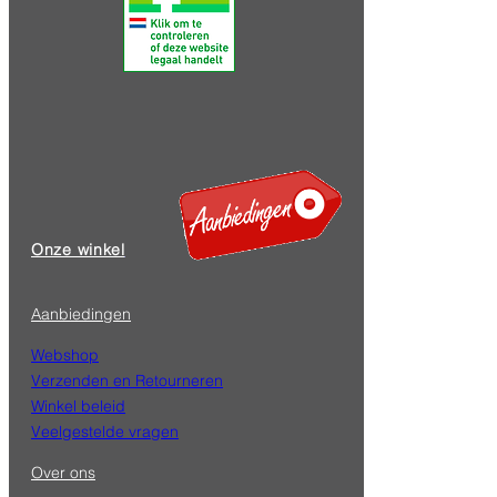
Tchibo Cafissimo Vollmundig 96 pack
Prijs
€ 24,99
Onze winkel
In winkelwagen
Aanbiedingen
Webshop
Verzenden en Retourneren
Winkel beleid
Veelgestelde vragen
Over ons