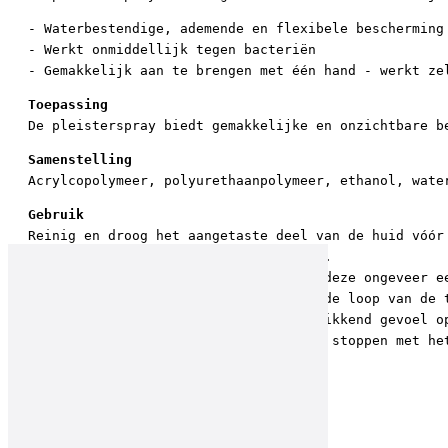
- Waterbestendige, ademende en flexibele bescherming
- Werkt onmiddellijk tegen bacteriën
- Gemakkelijk aan te brengen met één hand - werkt ze
Toepassing
De pleisterspray biedt gemakkelijke en onzichtbare b
Samenstelling
Acrylcopolymeer, polyurethaanpolymeer, ethanol, wate
Gebruik
Reinig en droog het aangetaste deel van de huid vóór
Houd de bus 5-10 cm van het wondje af.
Spray er een dunne laag over en laat deze ongeveer e
De pleister verdwijnt geleidelijk in de loop van de 
Bij het aanbrengen kan er even een prikkend gevoel o
Als de huid geïrriteerd raakt, moet u stoppen met he