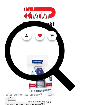
top of page
Productcode: 4005800101038