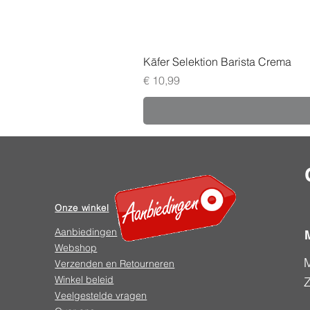
Käfer Selektion Barista Crema
Prijs
€ 10,99
Onze winkel
Aanbiedingen
Webshop
Verzenden en Retourneren
Winkel beleid
Veelgestelde vragen