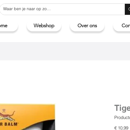
ome
Webshop
Over ons
Con
Tige
Product
P
€ 10,99