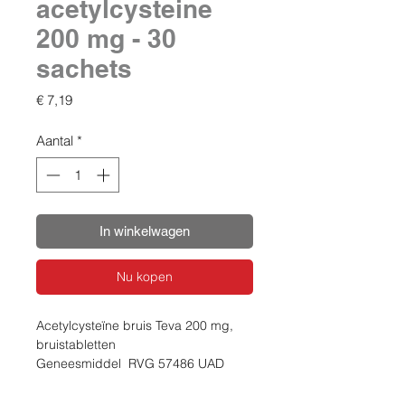
acetylcysteine
200 mg - 30
sachets
Prijs
€ 7,19
Aantal
*
In winkelwagen
Nu kopen
Acetylcysteïne bruis Teva 200 mg,
bruistabletten
Geneesmiddel RVG 57486 UAD
Claims