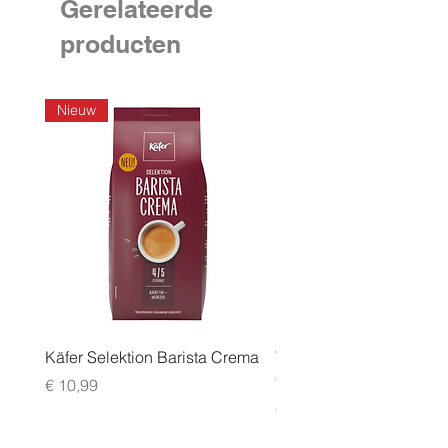
Gerelateerde
producten
Nieuw
Käfer Selektion Barista Crema
Tchibo Cafissimo Vollm
96 pack
Prijs
€ 10,99
Prijs
€ 24,99