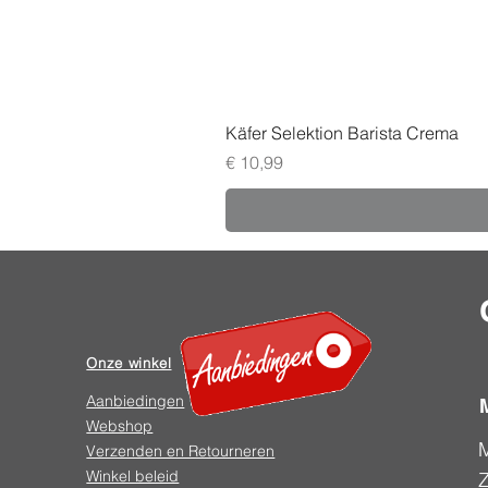
Käfer Selektion Barista Crema
Prijs
€ 10,99
Onze winkel
Aanbiedingen
Webshop
Verzenden en Retourneren
Winkel beleid