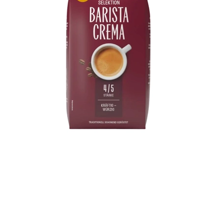
tot 12,5
5 ml per
(480-720
Kinderen 
tot 17 k
5-7,5 ml
doserin
Kinderen 
22 kg l
7,5 ml p
doserin
Kinderen 
30 kg l
10 ml pe
doserin
Kinderen
40 kg l
15 ml pe
doserin
Wijze v
De stro