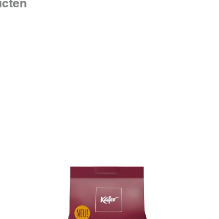
ucten
per 5 ml
Hulpstof
natriumb
sorbitol
essence
citroenz
natriumc
Doseri
De dose
het lich
passend
gebruikt
24 uur i
kindere
leeftijd
120mg/5
Kinderen
jaar (5,
2,5 ml p
doserin
Kinderen 