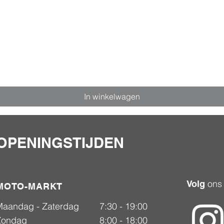
ingenom
maag wo
doseerle
het klei
het grot
Lees voo
Let op! 
gewicht 
In winkelwagen
de bijsl
dagdose
OPENINGSTIJDEN
ons
Volg
MOTO-MARKT
Maandag - Zaterdag
7:30 - 19:00
Zondag
8:00 - 18:00