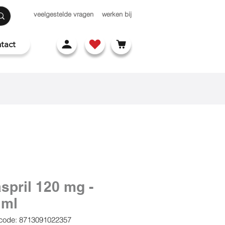
veelgestelde vragen
werken bij
tact
spril 120 mg -
 ml
code: 8713091022357