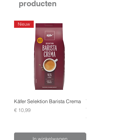
producten
Nieuw
Käfer Selektion Barista Crema
Tchibo Cafissimo Vollm
96 pack
Prijs
€ 10,99
Prijs
€ 24,99
In winkelwagen