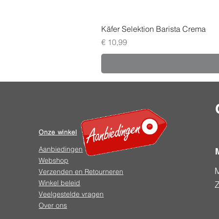
Käfer Selektion Barista Crema
Prijs
€ 10,99
Onze winkel
Aanbiedingen
Webshop
Verzenden en Retourneren
Winkel beleid
Veelgestelde vragen
Over ons