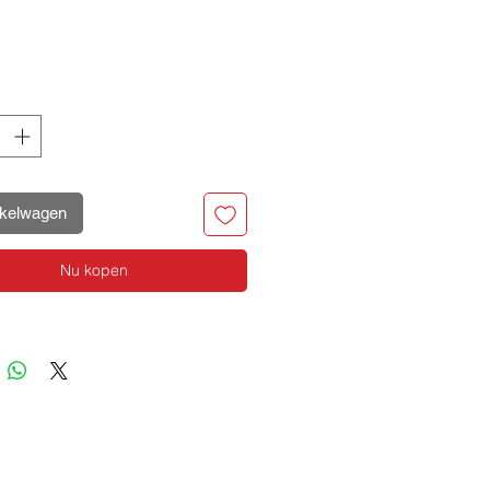
ijs
nkelwagen
Nu kopen