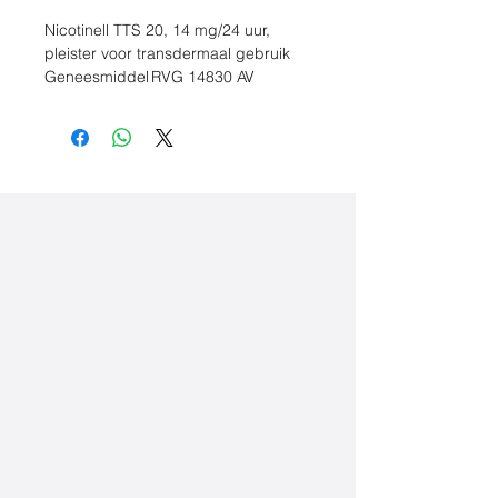
Nicotinell TTS 20, 14 mg/24 uur,
pleister voor transdermaal gebruik
Geneesmiddel RVG 14830 AV
Claims
Nicotinell behoort tot de groep
geneesmiddelen die gebruikt
worden als hulpmiddel bij het
stoppen
met roken.
Nicotinell is een pleister welke u
aanbrengt op de huid, vergelijkbaar
met een pleister dat een
geneesmiddel bevat in de zijde die
op de huid kleeft.
Waarvoor wordt dit middel gebruikt
Dit geneesmiddel wordt gebruikt om
de ontwenningsverschijnselen van
nicotine te verlichten bij
nicotineafhankelijkheid wanneer u
wenst te stoppen met roken.
Niet gebruiken bij