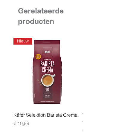
Gerelateerde
producten
Nieuw
Käfer Selektion Barista Crema
Tchibo Cafissimo Vollm
96 pack
Prijs
€ 10,99
Prijs
€ 24,99