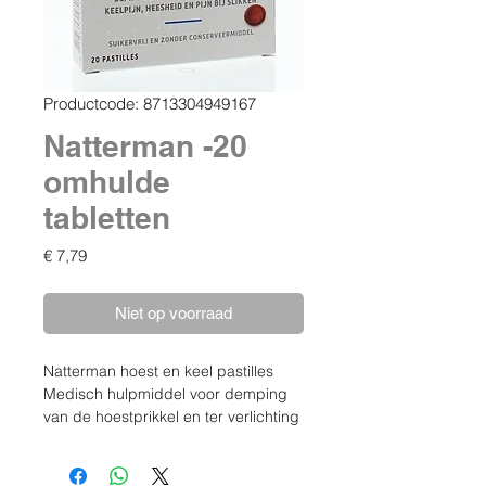
Productcode: 8713304949167
Natterman -20
omhulde
tabletten
Prijs
€ 7,79
Niet op voorraad
Natterman hoest en keel pastilles
Medisch hulpmiddel voor demping
van de hoestprikkel en ter verlichting
van keelpijn, heesheid en bij slikken.
- dempt de hoestprikkel, verlicht
keelpijn en pijn bij het slikken