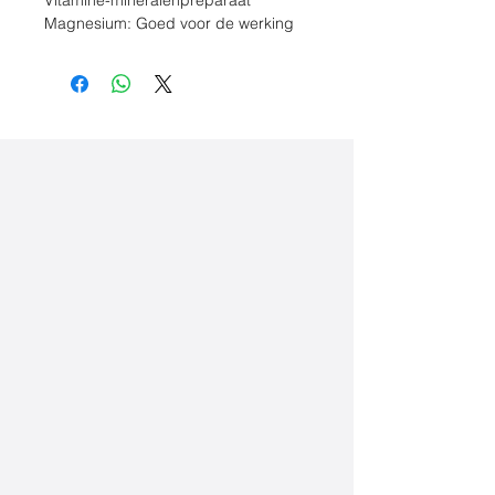
Magnesium: Goed voor de werking
van de spieren.
Samenstelling per
%
dagdosering van 2 tabletten
RI*
Magnesium (elementair) uit
400
10
1311 mg
mg
7%
trimagnesiumcitraat +
833 mg
magnesiumcarbonaat
Vitamine B6
1,4
10
mg
0%
*RI = Referentie Inname
Ingredienten
Voedingszuren (citroenzuur, tri-
natriumcitraat), magnesium
(magnesiumcarbonaat), zoetstoffen
(isomalt, natriumcyclamaat,
natriumsaccharine), citroen aroma,
vitamine B6 (pyridoxine
hydrochloride)