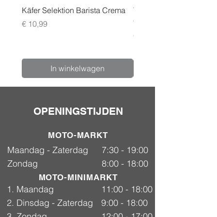
Käfer Selektion Barista Crema
Tchibo Cafissimo Vollm
96 pack
Prijs
€ 10,99
Prijs
€ 24,99
In winkelwagen
OPENINGSTIJDEN
MOTO-MARKT
Maandag - Zaterdag
7:30 - 19:00
Zondag
8:00 - 18:00
MOTO-MINIMARKT
1. Maandag
11:00 - 18:00
2. Dinsdag - Zaterdag
9:00 - 18:00
3. Zondag
12:00 - 17:00