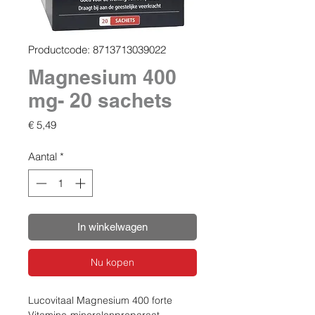
Productcode: 8713713039022
Magnesium 400
mg- 20 sachets
Prijs
€ 5,49
Aantal
*
In winkelwagen
Nu kopen
Lucovitaal Magnesium 400 forte
Vitamine-mineralenpreparaat