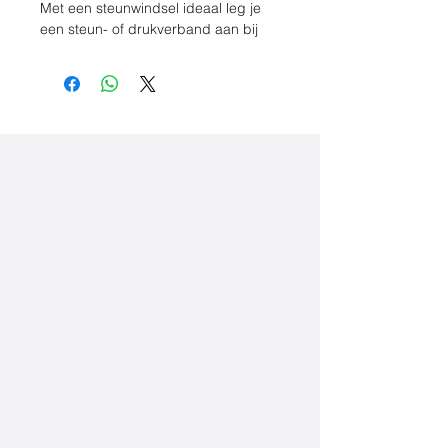
Met een steunwindsel ideaal leg je
een steun- of drukverband aan bij
verrekkingen, kneuzingen,
verstuikingen, maar ook in geval van
een sterk bloedende wond.
Door de weefmethode en de
samenstelling van het HeltiQ
Steunwindsel Ideaal is het sterk
elastisch en daardoor goed toe te
passen op bewegende
lichaamsdelen zoals de elleboog en
knie. Ook sluit het steunwindsel mooi
aan, blijft het goed op de plaats
zitten, lubbert niet en stimuleert het
een goede doorbloeding. Het
steunwindsel is ook preventief te
gebruiken als comfortabele steun
wanneer je last hebt van spataderen
en bij het sporten.
- Ook geschikt voor het aanleggen
van een drukverband