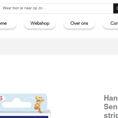
ome
Webshop
Over ons
Con
Han
Sens
stri