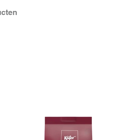
De wond
drogen.
ucten
Aanbren
Koel en