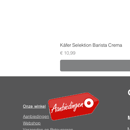
Käfer Selektion Barista Crema
Prijs
€ 10,99
Onze winkel
Aanbiedingen
Webshop
Verzenden en Retourneren