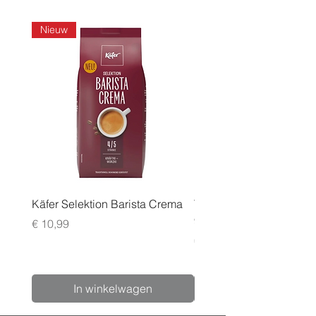
Nieuw
Käfer Selektion Barista Crema
Tchibo Cafissimo Vollm
96 pack
Prijs
€ 10,99
Prijs
€ 24,99
In winkelwagen