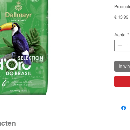
Product
P
€ 13,99
Aantal
*
In wi
ucten