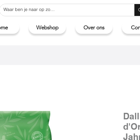
ome
Webshop
Over ons
Con
Dal
d'O
Jah