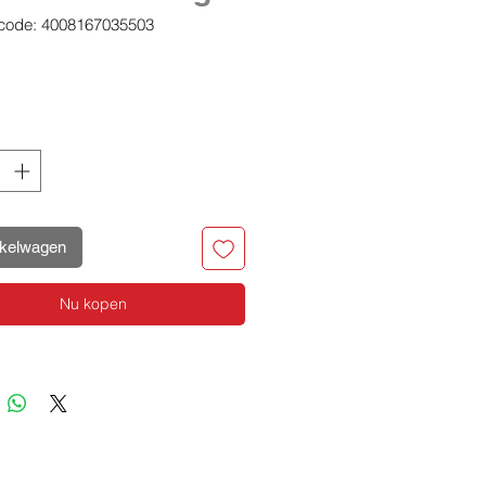
code: 4008167035503
rijs
nkelwagen
Nu kopen