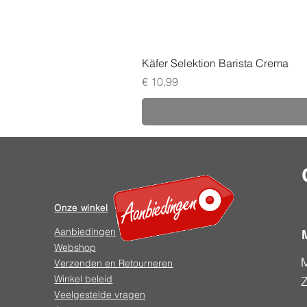
Käfer Selektion Barista Crema
Prijs
€ 10,99
Onze winkel
Aanbiedingen
Webshop
Verzenden en Retourneren
Winkel beleid
Veelgestelde vragen