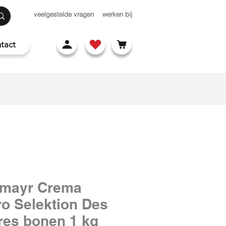
veelgestelde vragen
werken bij
tact
lmayr Crema
ro Selektion Des
res bonen 1 kg