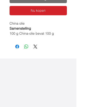
Nu kopen
China olie
Samenstelling
100 g China-olie bevat 100 g
Aetheroleum Menthae piperitae
(100% zuivere natuurlijke
pepermuntolie)
Ingredienten
Aetheroleum Menthae piperitae
(100% zuivere natuurlijke
pepermuntolie)
Gebruik
Uitwendig: de gevoelige plek
inwrijven met enkele druppels.
Inwendig: enkele druppels in wat
water innemen of 1-2 druppels op
een klontje suiker innemen.
Inhaleren: met (bijgeleverde)