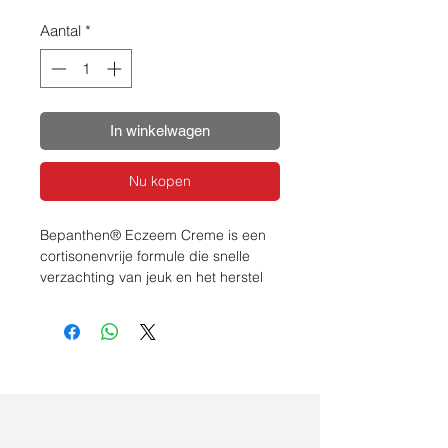
Aantal
*
In winkelwagen
Nu kopen
Bepanthen® Eczeem Creme is een
cortisonenvrije formule die snelle
verzachting van jeuk en het herstel
van de huidbarrière combineert en
zo uw huid helpt om te herstellen en
de neiging om te krabben
vermindert.
Medisch hulpmiddel.
Samenstelling
Bevat Aqua, Caprylic/Capric
Triglyceride, Glycerin, Pentylene