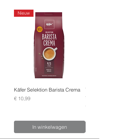
Nieuw
Käfer Selektion Barista Crema
Tchibo Cafissimo Vollm
96 pack
Prijs
€ 10,99
Prijs
€ 24,99
In winkelwagen