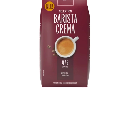
het ver
zijn opg
geneesmi
apotheke