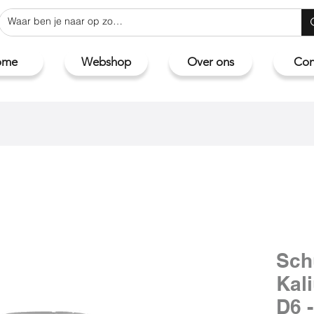
ome
Webshop
Over ons
Con
Sch
Kal
D6 -