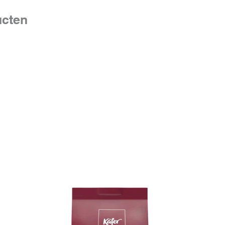
3 x daag
smelten 
ucten
daags 2
van 20 t
Kinderen
3 x daag
smelten 
daags 1
van 10 t
Indien 
het geb
geneesm
arts te 
Wanneer 
nemen, 
neem de
gebruikel
Er zijn 
verwach
behande
Er zijn 