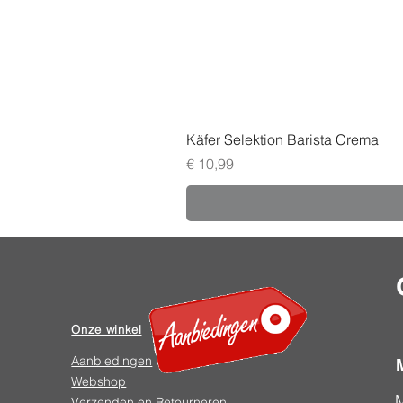
Käfer Selektion Barista Crema
Prijs
€ 10,99
Onze winkel
Aanbiedingen
Webshop
Verzenden en Retourneren