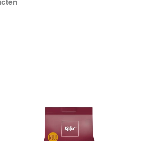
ucten
- vastzi
nekspie
- contin
elleboge
Ingredi
Aqua, Gl
Glycol s
hydrolys
PEG-100 
Lavandul
Methylpa
Geraniol
Gebruik
Lees voo
Doserin
Zonodig 
plek inwr
Let op!
Niet ge
bloeduit
voor sal