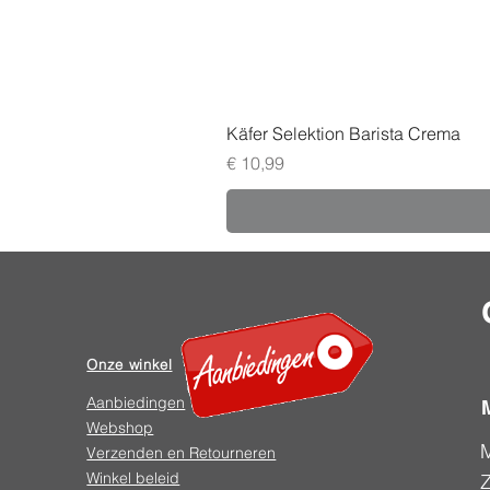
Käfer Selektion Barista Crema
Prijs
€ 10,99
Onze winkel
Aanbiedingen
Webshop
Verzenden en Retourneren
Winkel beleid