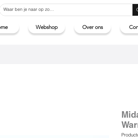
ome
Webshop
Over ons
Con
Mid
War
Product