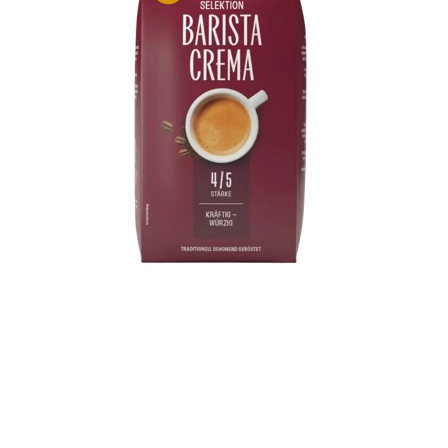
en slijmv
Samenst
Bevat 1
methyln
glycolmo
Verpakk
Tube à 
Vorm
Hydrofi
Kleur
Wit