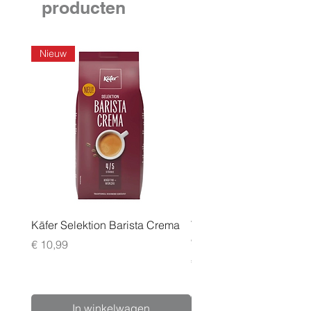
producten
Nieuw
Käfer Selektion Barista Crema
Tchibo Cafissimo Vollm
96 pack
Prijs
€ 10,99
Prijs
€ 24,99
In winkelwagen