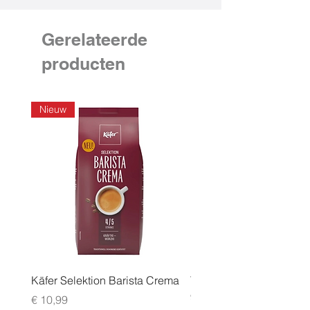
Gerelateerde
producten
Nieuw
Käfer Selektion Barista Crema
Tchibo Cafissimo Vollm
96 pack
Prijs
€ 10,99