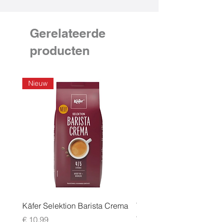
Gerelateerde
producten
Nieuw
Käfer Selektion Barista Crema
Tchibo Cafissimo Vollm
96 pack
Prijs
€ 10,99