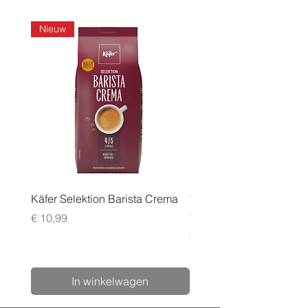
Nieuw
Käfer Selektion Barista Crema
Tchibo Cafissimo Vollm
96 pack
Prijs
€ 10,99
Prijs
€ 24,99
In winkelwagen