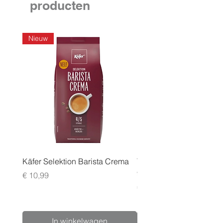
producten
Nieuw
Käfer Selektion Barista Crema
Tchibo Cafissimo Vollm
96 pack
Prijs
€ 10,99
Prijs
€ 24,99
In winkelwagen